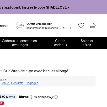
s’appliquent. Inscrire le code
SHADELOVE ▸
Ouvrir une session
ements
pour profiter de l’expédition GRATUITE
Cadeaux et ensembles-
Cartes-
Solde et
avantages
cadeaux
offres
if CurlWrap de 1 po avec barillet allongé
3.5K
:
Tenue
,  
Résultats
,  
Réglages
5,00 $
 avec
ou
CK