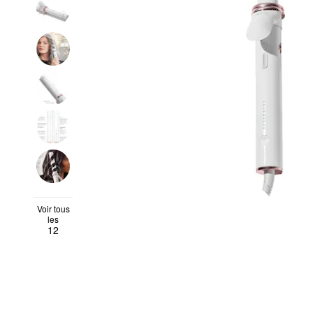
Voir tous
les
12