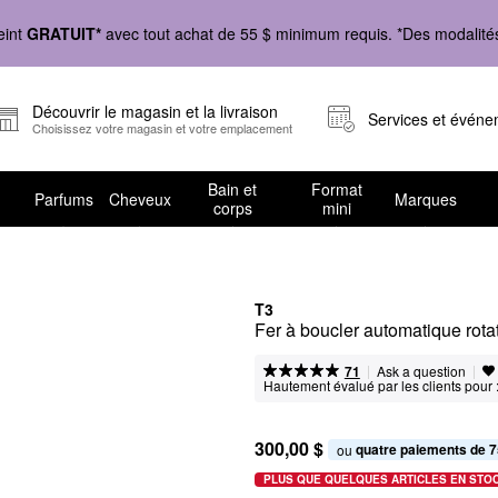
eint
GRATUIT*
avec tout achat de 55 $ minimum requis. *Des modalités 
Découvrir le magasin et la livraison
Services et évén
Choisissez votre magasin et votre emplacement
Bain et
Format
Parfums
Cheveux
Marques
corps
mini
T3
Fer à boucler automatique rotat
|
|
Ask a question
71
Hautement évalué par les clients pour 
300,00 $
quatre paiements de 7
ou 
PLUS QUE QUELQUES ARTICLES EN STO