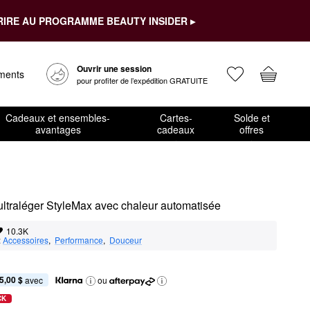
RIRE AU PROGRAMME BEAUTY INSIDER ▸
Ouvrir une session
ements
pour profiter de l’expédition GRATUITE
Cadeaux et ensembles-
Cartes-
Solde et
avantages
cadeaux
offres
ltraléger StyleMax avec chaleur automatisée
10.3K
:
Accessoires
,  
Performance
,  
Douceur
5,00 $
 avec
ou
CK