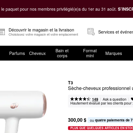
le paquet pour nos membres privilégié(e)s du 1er au 31 août.
S’INSC
Découvrir le magasin et la livraison
Services et évén
Choisissez votre magasin et votre emplacement
Bain et
Format
Parfums
Cheveux
Marques
corps
mini
T3
Sèche-cheveux professionnel u
|
|
Ask a question
149
Hautement évalué par les clients pour 
300,00 $
quatre paiements de 7
ou 
PLUS QUE QUELQUES ARTICLES EN STO