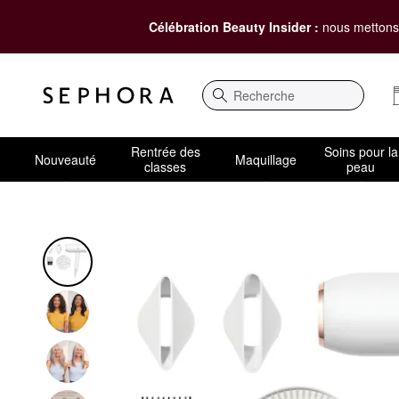
Célébration Beauty Insider :
nous mettons 
Recherche
Rentrée des
Soins pour la
Nouveauté
Maquillage
classes
peau