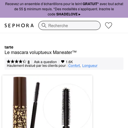
Recevez un ensemble d’échantillons pour le teint
GRATUIT*
avec tout achat
de 55 $ minimum requis. *Des modalités s’appliquent. Inscrire le
code
SHADELOVE ▸
Recherche
tarte
Le mascara voluptueux Maneater™
|
|
Ask a question
8
1.6K
Hautement évalué par les clients pour :
Confort
,  
Longueur