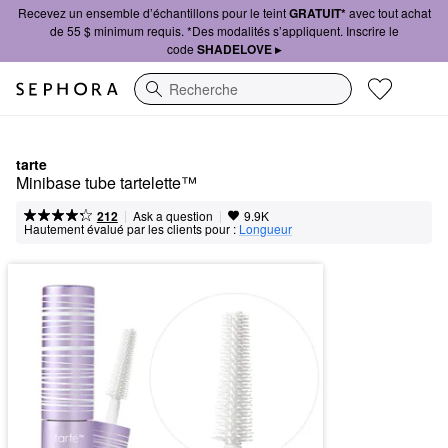
Recevez un ensemble d’échantillons pour le teint
GRATUIT*
avec tout achat
de 55 $ minimum requis. *Des modalités s’appliquent. Inscrire le
code
SHADELOVE ▸
Recherche
tarte
Minibase tube tartelette™
|
|
Ask a question
212
9.9K
Hautement évalué par les clients pour :
Longueur