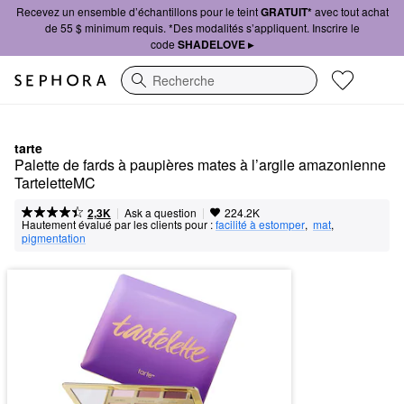
Recevez un ensemble d’échantillons pour le teint
GRATUIT*
avec tout achat
de 55 $ minimum requis. *Des modalités s’appliquent. Inscrire le
code
SHADELOVE ▸
Recherche
tarte
Palette de fards à paupières mates à l’argile amazonienne 
TarteletteMC
|
|
Ask a question
2,3K
224.2K
Hautement évalué par les clients pour :
facilité à estomper
,  
mat
,  
pigmentation