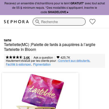
Recevez un ensemble d’échantillons pour le teint
GRATUIT*
avec tout achat
de 55 $ minimum requis. *Des modalités s’appliquent. Inscrire le
code
SHADELOVE ▸
Recherche
tarte
Tartellette(MC) ;Palette de fards à paupières à l’argile 
Tartelette In Bloom
|
|
Ask a question
3,4K
425.7K
Hautement évalué par les clients pour :
Convient aux débutants
,  
Facilité à estomper
,  
Pigmentation