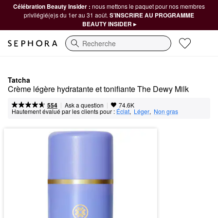
Célébration Beauty Insider :
nous mettons le paquet pour nos membres
privilégié(e)s du 1er au 31 août.
S’INSCRIRE AU PROGRAMME
BEAUTY INSIDER ▸
Recherche
Tatcha
Crème légère hydratante et tonifiante The Dewy Milk
|
|
Ask a question
554
74.6K
Hautement évalué par les clients pour :
Éclat
,  
Léger
,  
Non gras