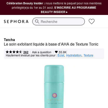
Célébration Beauty Insider :
nous mettons le paquet pour nos membres
privilégié(e)s du 1er au 31 août.
S’INSCRIRE AU PROGRAMME
BEAUTY INSIDER ▸
Recherche
Tatcha
Le soin exfoliant liquide à base dʼAHA de Texture Tonic
|
|
Ask a question
262
55.9K
Hautement évalué par les clients pour :
Éclat
,  
Hydratation
,  
Texture