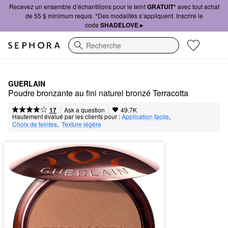
Recevez un ensemble d’échantillons pour le teint
GRATUIT*
avec tout achat
de 55 $ minimum requis. *Des modalités s’appliquent. Inscrire le
code
SHADELOVE ▸
Recherche
GUERLAIN
Poudre bronzante au fini naturel bronzé Terracotta
|
|
Ask a question
17
49.7K
Hautement évalué par les clients pour :
Application facile
,  
Choix de teintes
,  
Texture légère