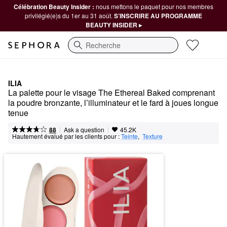
Célébration Beauty Insider :
nous mettons le paquet pour nos membres
privilégié(e)s du 1er au 31 août.
S’INSCRIRE AU PROGRAMME
BEAUTY INSIDER ▸
Recherche
ILIA
La palette pour le visage The Ethereal Baked comprenant 
la poudre bronzante, l’illuminateur et le fard à joues longue 
tenue
|
|
Ask a question
88
45.2K
Hautement évalué par les clients pour :
Teinte
,  
Texture