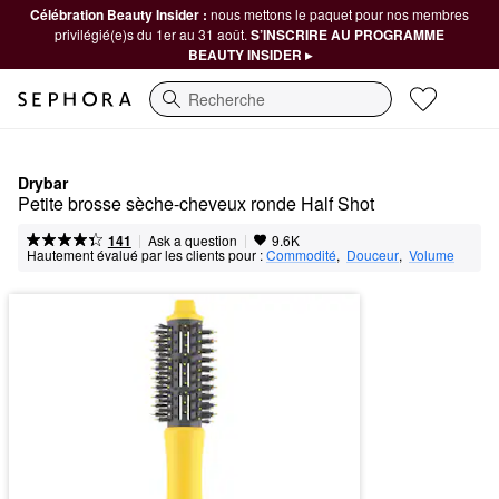
Célébration Beauty Insider :
nous mettons le paquet pour nos membres
privilégié(e)s du 1er au 31 août.
S’INSCRIRE AU PROGRAMME
BEAUTY INSIDER ▸
Recherche
Drybar
Petite brosse sèche-cheveux ronde Half Shot
|
|
Ask a question
141
9.6K
Hautement évalué par les clients pour :
Commodité
,  
Douceur
,  
Volume