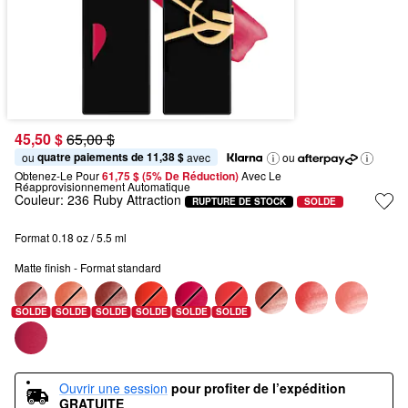
45,50 $
65,00 $
quatre paiements de 11,38 $
ou 
 avec
ou
Obtenez-Le Pour
61,75 $ (5% De Réduction) 
Avec Le 
Réapprovisionnement Automatique
Couleur:
236 Ruby Attraction
RUPTURE DE STOCK
SOLDE
Format 0.18 oz / 5.5 ml
Matte finish - Format standard
SOLDE
SOLDE
SOLDE
SOLDE
SOLDE
SOLDE
Ouvrir une session
pour profiter de l’expédition 
GRATUITE