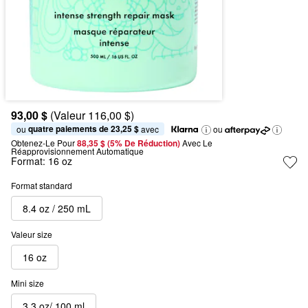
93,00 $
(Valeur 116,00 $)
quatre paiements de 23,25 $
ou 
 avec
ou
Obtenez-Le Pour
88,35 $ (5% De Réduction) 
Avec Le 
Réapprovisionnement Automatique
Format:
16 oz
Format standard
8.4 oz / 250 mL
Valeur size
16 oz
Mini size
3.3 oz/ 100 ml