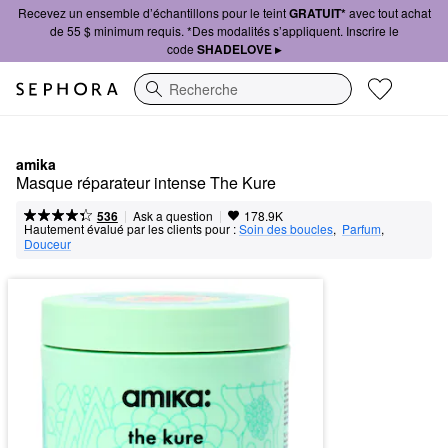
Recevez un ensemble d’échantillons pour le teint
GRATUIT*
avec tout achat
de 55 $ minimum requis. *Des modalités s’appliquent. Inscrire le
code
SHADELOVE ▸
Recherche
amika
Masque réparateur intense The Kure
|
|
Ask a question
536
178.9K
Hautement évalué par les clients pour :
Soin des boucles
,  
Parfum
,  
Douceur