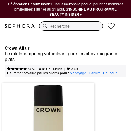
Célébration Beauty Insider :
nous mettons le paquet pour nos membres
privilégié(e)s du 1er au 31 août.
S’INSCRIRE AU PROGRAMME
BEAUTY INSIDER ▸
Recherche
Crown Affair
Le minishampoing volumisant pour les cheveux gras et 
plats
|
|
Ask a question
369
4.6K
Hautement évalué par les clients pour :
Nettoyage
,  
Parfum
,  
Douceur