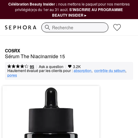
Célébration Beauty Insider :
nous mettons le paquet pour nos membres
privilégié(e)s du 1er au 31 août.
S’INSCRIRE AU PROGRAMME
BEAUTY INSIDER ▸
Recherche
COSRX
Sérum The Niacinamide 15
|
|
Ask a question
95
3.2K
Hautement évalué par les clients pour :
absorption
,  
contrôle du sébum
,  
pores