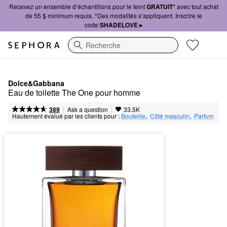
Recevez un ensemble d’échantillons pour le teint
GRATUIT*
avec tout achat
de 55 $ minimum requis. *Des modalités s’appliquent. Inscrire le
code
SHADELOVE ▸
Recherche
Dolce&Gabbana
Eau de toilette The One pour homme
|
|
Ask a question
389
33.5K
Hautement évalué par les clients pour :
Bouteille
,  
Côté masculin
,  
Parfum