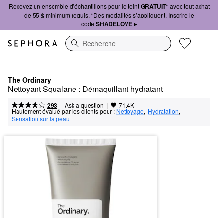
Recevez un ensemble d’échantillons pour le teint
GRATUIT*
avec tout achat
de 55 $ minimum requis. *Des modalités s’appliquent. Inscrire le
code
SHADELOVE ▸
Recherche
The Ordinary
Nettoyant Squalane : Démaquillant hydratant
|
|
Ask a question
293
71.4K
Hautement évalué par les clients pour :
Nettoyage
,  
Hydratation
,  
Sensation sur la peau