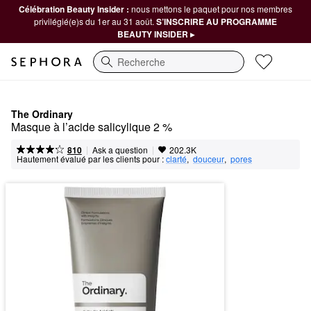
Célébration Beauty Insider :
nous mettons le paquet pour nos membres
privilégié(e)s du 1er au 31 août.
S’INSCRIRE AU PROGRAMME
BEAUTY INSIDER ▸
Recherche
The Ordinary
Masque à l’acide salicylique 2 %
|
|
Ask a question
810
202.3K
Hautement évalué par les clients pour :
clarté
,  
douceur
,  
pores