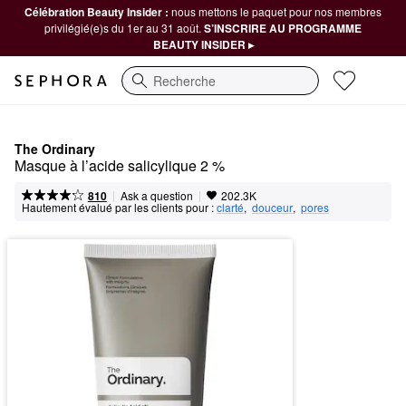
Célébration Beauty Insider :
nous mettons le paquet pour nos membres
privilégié(e)s du 1er au 31 août.
S’INSCRIRE AU PROGRAMME
BEAUTY INSIDER ▸
Recherche
The Ordinary
Masque à l’acide salicylique 2 %
|
|
Ask a question
810
202.3K
Hautement évalué par les clients pour :
clarté
,  
douceur
,  
pores