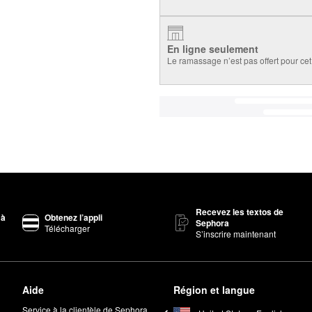
En ligne seulement
Le ramassage n’est pas offert pour cet 
Recevez les textos de
 à
Obtenez l’appli
Sephora
Télécharger
S’inscrire maintenant
Aide
Région et langue
Service à la clientèle de Sephora