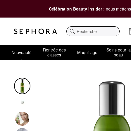
Célébration Beauty Insider :
nous mettons 
Recherche
Rentrée des
Soins pour la
Nouveauté
Maquillage
classes
peau