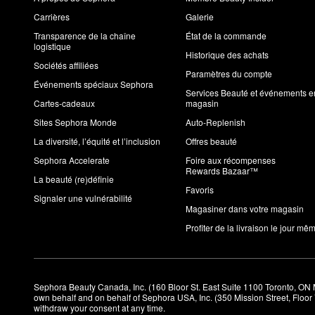
Carrières
Galerie
Transparence de la chaîne
État de la commande
logistique
Historique des achats
Sociétés affiliées
Paramètres du compte
Événements spéciaux Sephora
Services Beauté et événements e
Cartes-cadeaux
magasin
Sites Sephora Monde
Auto-Replenish
La diversité, l’équité et l’inclusion
Offres beauté
Sephora Accelerate
Foire aux récompenses
Rewards Bazaar™
La beauté (re)définie
Favoris
Signaler une vulnérabilité
Magasiner dans votre magasin
Profiter de la livraison le jour mê
Sephora Beauty Canada, Inc. (160 Bloor St. East Suite 1100 Toronto, ON 
own behalf and on behalf of Sephora USA, Inc. (350 Mission Street, Floo
withdraw your consent at any time.