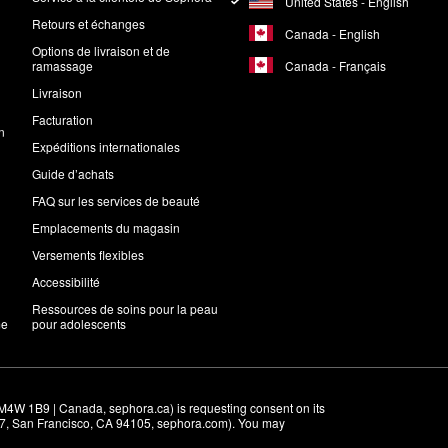
United States - English
Retours et échanges
Canada - English
Options de livraison et de
Canada - Français
ramassage
Livraison
Facturation
n
Expéditions internationales
Guide d’achats
FAQ sur les services de beauté
Emplacements du magasin
Versements flexibles
Accessibilité
Ressources de soins pour la peau
me
pour adolescents
M4W 1B9 | Canada, sephora.ca) is requesting consent on its 
r 7, San Francisco, CA 94105, sephora.com). You may 