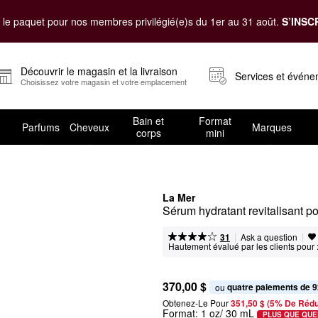
le paquet pour nos membres privilégié(e)s du 1er au 31 août.
S’INSC
Découvrir le magasin et la livraison
Services et évén
Choisissez votre magasin et votre emplacement
Bain et
Format
Parfums
Cheveux
Marques
corps
mini
La Mer
Sérum hydratant revitalisant p
|
|
Ask a question
31
Hautement évalué par les clients pour 
370,00 $
quatre paiements de 9
ou 
Obtenez-Le Pour
351,50 $ (5% De Rédu
Format:
1 oz/ 30 mL
PLUS QUE QUE