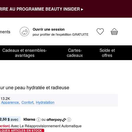
RIRE AU PROGRAMME BEAUTY INSIDER ▸
Ouvrir une session
ements
pour profiter de l’expédition GRATUITE
Cadeaux et ensembles-
Cartes-
Solde et
avantages
cadeaux
offres
our une peau hydratée et radieuse
13.2K
:
Apparence
,  
Confort
,  
Hydratation
2,50 $
 avec
ou
ction) 
Avec Le Réapprovisionnement Automatique
LQUES ARTICLES EN STOCK