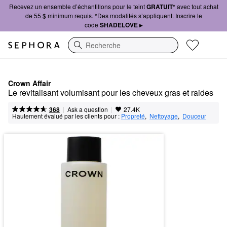
Recevez un ensemble d’échantillons pour le teint
GRATUIT*
avec tout achat
de 55 $ minimum requis. *Des modalités s’appliquent. Inscrire le
code
SHADELOVE ▸
Recherche
Crown Affair
Le revitalisant volumisant pour les cheveux gras et raides
|
|
Ask a question
368
27.4K
Hautement évalué par les clients pour :
Propreté
,  
Nettoyage
,  
Douceur