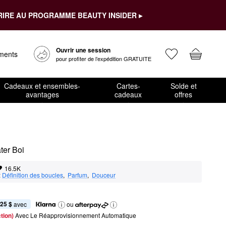
RIRE AU PROGRAMME BEAUTY INSIDER ▸
Ouvrir une session
ements
pour profiter de l’expédition GRATUITE
Cadeaux et ensembles-
Cartes-
Solde et
avantages
cadeaux
offres
ter Boi
16.5K
:
Définition des boucles
,  
Parfum
,  
Douceur
,25 $
 avec
ou
tion) 
Avec Le Réapprovisionnement Automatique