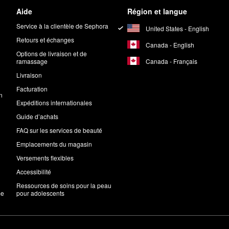
Aide
Région et langue
Service à la clientèle de Sephora
United States - English
Retours et échanges
Canada - English
Options de livraison et de
Canada - Français
ramassage
Livraison
Facturation
n
Expéditions internationales
Guide d’achats
FAQ sur les services de beauté
Emplacements du magasin
Versements flexibles
Accessibilité
Ressources de soins pour la peau
me
pour adolescents