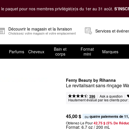
le paquet pour nos membres privilégié(e)s du 1er au 31 août.
S’INSC
Découvrir le magasin et la livraison
Services et évén
Choisissez votre magasin et votre emplacement
Bain et
Format
Parfums
Cheveux
Marques
corps
mini
Fenty Beauty by Rihanna
Le revitalisant sans rinçage Wa
|
|
Ask a question
396
Hautement évalué par les clients pour 
45,00 $
quatre paiements de 11
ou 
Obtenez-Le Pour
42,75 $ (5% De Réduc
Format:
6.7 oz / 200 mL