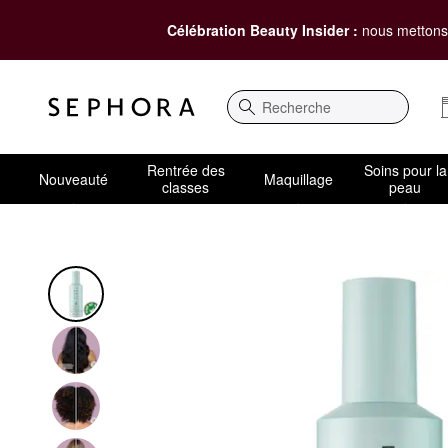
Célébration Beauty Insider :
nous mettons 
Recherche
Rentrée des
Soins pour la
Nouveauté
Maquillage
classes
peau