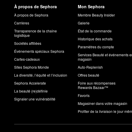
À propos de Sephora
Mon Sephora
À propos de Sephora
Membre Beauty Insider
Carrières
Galerie
Transparence de la chaîne
État de la commande
logistique
Historique des achats
Sociétés affiliées
Paramètres du compte
Événements spéciaux Sephora
Services Beauté et événements e
Cartes-cadeaux
magasin
Sites Sephora Monde
Auto-Replenish
La diversité, l’équité et l’inclusion
Offres beauté
Sephora Accelerate
Foire aux récompenses
Rewards Bazaar™
La beauté (re)définie
Favoris
Signaler une vulnérabilité
Magasiner dans votre magasin
Profiter de la livraison le jour mê