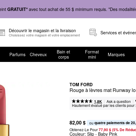
eint
GRATUIT*
avec tout achat de 55 $ minimum requis. *Des modalités 
Découvrir le magasin et la livraison
Services et évén
Choisissez votre magasin et votre emplacement
Bain et
Format
Parfums
Cheveux
Marques
corps
mini
TOM FORD
Rouge à lèvres mat Runway lo
|
|
Ask a question
1,8K
Hautement évalué par les clients pour 
82,00 $
quatre paiements de 20
ou 
Obtenez-Le Pour
77,90 $ (5% De Réduc
Couleur:
Slip
- Baby Pink