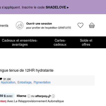
s’appliquent. Inscrire le code
SHADELOVE ▸
Ouvrir une session
ements
pour profiter de l’expédition GRATUITE
Cadeaux et ensembles-
Cartes-
Solde et
avantages
cadeaux
offres
ngue tenue de 12HR hydratante
31.6K
:
Application
,  
Emballage
,  
Pigmentation
,50 $
 avec
ou
tion) 
Avec Le Réapprovisionnement Automatique