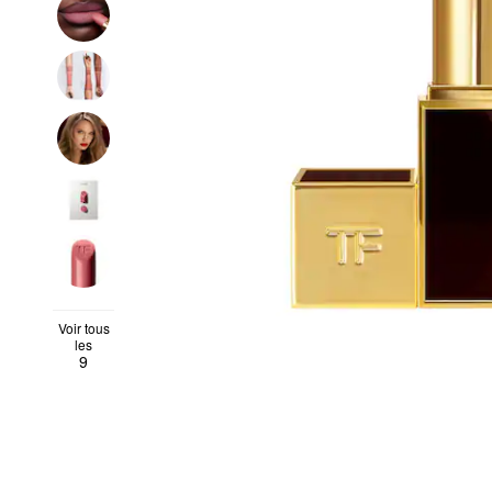
Voir tous
les
9