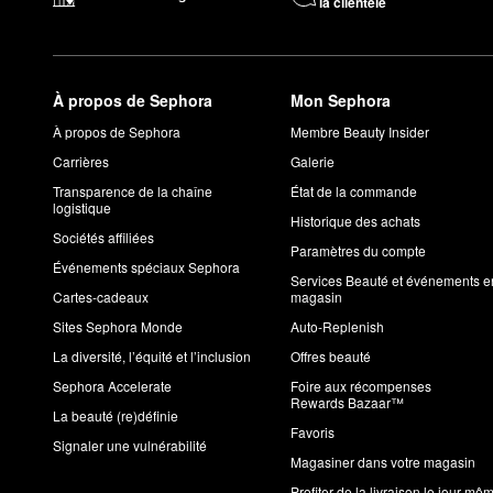
la clientèle
À propos de Sephora
Mon Sephora
À propos de Sephora
Membre Beauty Insider
Carrières
Galerie
Transparence de la chaîne
État de la commande
logistique
Historique des achats
Sociétés affiliées
Paramètres du compte
Événements spéciaux Sephora
Services Beauté et événements e
Cartes-cadeaux
magasin
Sites Sephora Monde
Auto-Replenish
La diversité, l’équité et l’inclusion
Offres beauté
Sephora Accelerate
Foire aux récompenses
Rewards Bazaar™
La beauté (re)définie
Favoris
Signaler une vulnérabilité
Magasiner dans votre magasin
Profiter de la livraison le jour mê