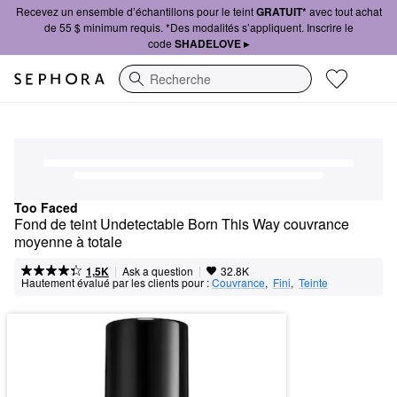
Recevez un ensemble d’échantillons pour le teint
GRATUIT*
avec tout achat
de 55 $ minimum requis. *Des modalités s’appliquent. Inscrire le
code
SHADELOVE ▸
Recherche
Too Faced
Fond de teint Undetectable Born This Way couvrance 
moyenne à totale
|
|
Ask a question
1,5K
32.8K
Hautement évalué par les clients pour :
Couvrance
,  
Fini
,  
Teinte