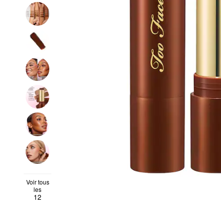
Voir tous
les
12