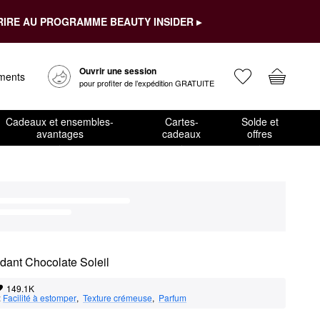
RIRE AU PROGRAMME BEAUTY INSIDER ▸
Ouvrir une session
ements
pour profiter de l’expédition GRATUITE
Cadeaux et ensembles-
Cartes-
Solde et
avantages
cadeaux
offres
ndant Chocolate Soleil
149.1K
:
Facilité à estomper
,  
Texture crémeuse
,  
Parfum