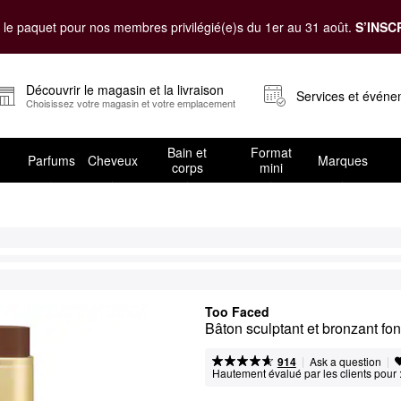
le paquet pour nos membres privilégié(e)s du 1er au 31 août.
S’INSC
Découvrir le magasin et la livraison
Services et évén
Choisissez votre magasin et votre emplacement
Bain et
Format
Parfums
Cheveux
Marques
corps
mini
Too Faced
Bâton sculptant et bronzant fo
|
|
Ask a question
914
Hautement évalué par les clients pour 