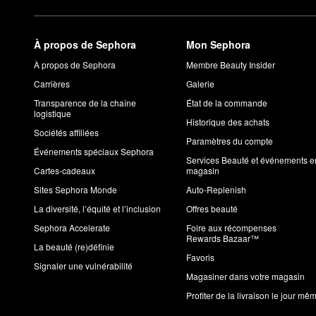
À propos de Sephora
Mon Sephora
À propos de Sephora
Membre Beauty Insider
Carrières
Galerie
Transparence de la chaîne
État de la commande
logistique
Historique des achats
Sociétés affiliées
Paramètres du compte
Événements spéciaux Sephora
Services Beauté et événements e
Cartes-cadeaux
magasin
Sites Sephora Monde
Auto-Replenish
La diversité, l’équité et l’inclusion
Offres beauté
Sephora Accelerate
Foire aux récompenses
Rewards Bazaar™
La beauté (re)définie
Favoris
Signaler une vulnérabilité
Magasiner dans votre magasin
Profiter de la livraison le jour mê