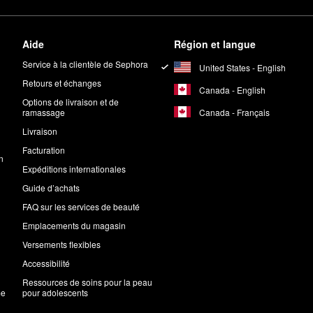
Aide
Région et langue
Service à la clientèle de Sephora
United States - English
Retours et échanges
Canada - English
Options de livraison et de
Canada - Français
ramassage
Livraison
Facturation
n
Expéditions internationales
Guide d’achats
FAQ sur les services de beauté
Emplacements du magasin
Versements flexibles
Accessibilité
Ressources de soins pour la peau
me
pour adolescents