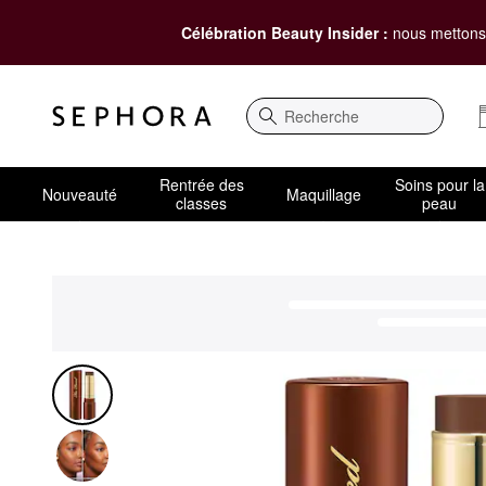
Célébration Beauty Insider :
nous mettons 
Recherche
Rentrée des
Soins pour la
Nouveauté
Maquillage
classes
peau