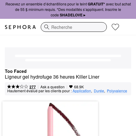
Recevez un ensemble d’échantillons pour le teint
GRATUIT*
avec tout achat
de 55 $ minimum requis. *Des modalités s’appliquent. Inscrire le
code
SHADELOVE ▸
Recherche
Too Faced
Ligneur gel hydrofuge 36 heures Killer Liner
|
|
Ask a question
277
68.9K
Hautement évalué par les clients pour :
Application
,  
Durée
,  
Polyvalence