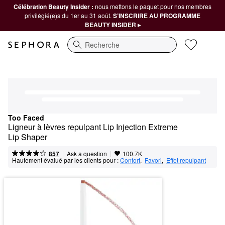
Célébration Beauty Insider :
nous mettons le paquet pour nos membres
privilégié(e)s du 1er au 31 août.
S’INSCRIRE AU PROGRAMME
BEAUTY INSIDER ▸
Recherche
Too Faced
Ligneur à lèvres repulpant Lip Injection Extreme 
Lip Shaper
|
|
Ask a question
857
100.7K
Hautement évalué par les clients pour :
Confort
,  
Favori
,  
Effet repulpant