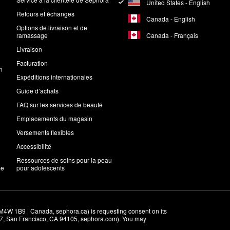
United States - English
Retours et échanges
Canada - English
Options de livraison et de
Canada - Français
ramassage
Livraison
Facturation
n
Expéditions internationales
Guide d’achats
FAQ sur les services de beauté
Emplacements du magasin
Versements flexibles
Accessibilité
Ressources de soins pour la peau
me
pour adolescents
M4W 1B9 | Canada, sephora.ca) is requesting consent on its 
r 7, San Francisco, CA 94105, sephora.com). You may 