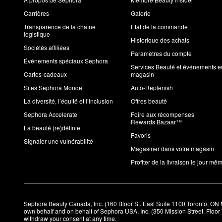
Carrières
Galerie
Transparence de la chaîne
État de la commande
logistique
Historique des achats
Sociétés affiliées
Paramètres du compte
Événements spéciaux Sephora
Services Beauté et événements e
Cartes-cadeaux
magasin
Sites Sephora Monde
Auto-Replenish
La diversité, l’équité et l’inclusion
Offres beauté
Sephora Accelerate
Foire aux récompenses
Rewards Bazaar™
La beauté (re)définie
Favoris
Signaler une vulnérabilité
Magasiner dans votre magasin
Profiter de la livraison le jour mê
Sephora Beauty Canada, Inc. (160 Bloor St. East Suite 1100 Toronto, ON 
own behalf and on behalf of Sephora USA, Inc. (350 Mission Street, Floo
withdraw your consent at any time.