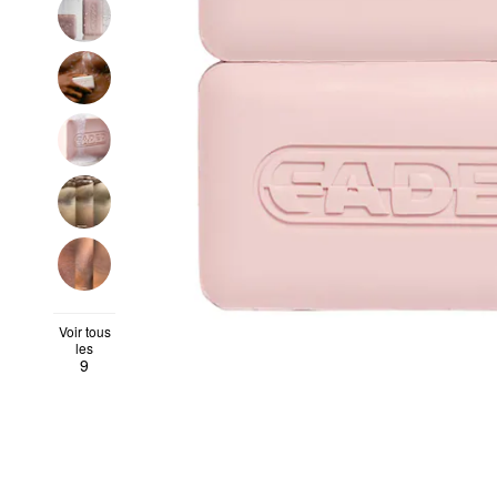
Voir tous
les
9