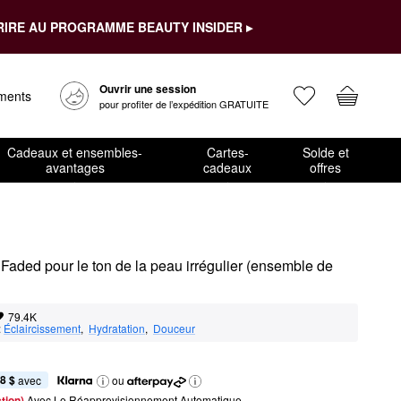
RIRE AU PROGRAMME BEAUTY INSIDER ▸
Ouvrir une session
ements
pour profiter de l’expédition GRATUITE
Cadeaux et ensembles-
Cartes-
Solde et
avantages
cadeaux
offres
 Faded pour le ton de la peau irrégulier (ensemble de 
79.4K
:
Éclaircissement
,  
Hydratation
,  
Douceur
8 $
 avec
ou
tion) 
Avec Le Réapprovisionnement Automatique