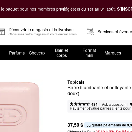
le paquet pour nos membres privilégié(e)s du 1er au 31 août.
S’INSC
Découvrir le magasin et la livraison
Services et évén
Choisissez votre magasin et votre emplacement
Bain et
Format
Parfums
Cheveux
Marques
corps
mini
Topicals
Barre illuminante et nettoyante
deux)
|
|
Ask a question
484
Hautement évalué par les clients pour 
37,50 $
quatre paiements de 9,3
ou 
Obtenez-Le Pour
35,62 $ (5% De Réduc