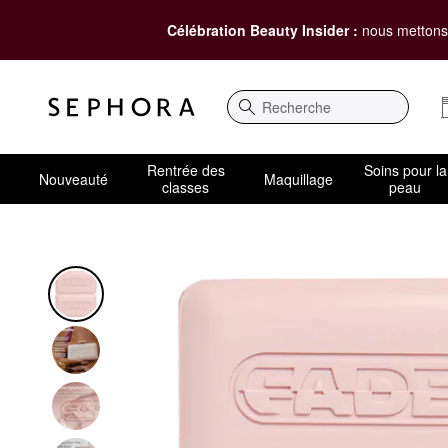
Célébration Beauty Insider :
nous mettons 
Recherche
Rentrée des
Soins pour la
Nouveauté
Maquillage
classes
peau