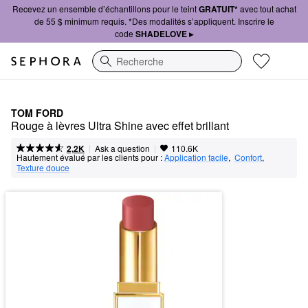
Recevez un ensemble d’échantillons pour le teint
GRATUIT*
avec tout achat
de 55 $ minimum requis. *Des modalités s’appliquent. Inscrire le
code
SHADELOVE ▸
Recherche
TOM FORD
Rouge à lèvres Ultra Shine avec effet brillant
|
|
Ask a question
2,2K
110.6K
Hautement évalué par les clients pour :
Application facile
,  
Confort
,  
Texture douce