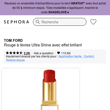
Recevez un ensemble d’échantillons pour le teint
GRATUIT*
avec tout achat
de 55 $ minimum requis. *Des modalités s’appliquent. Inscrire le
code
SHADELOVE ▸
Recherche
TOM FORD
Rouge à lèvres Ultra Shine avec effet brillant
|
|
Ask a question
2,2K
110.6K
Hautement évalué par les clients pour :
Application facile
,  
Confort
,  
Texture douce