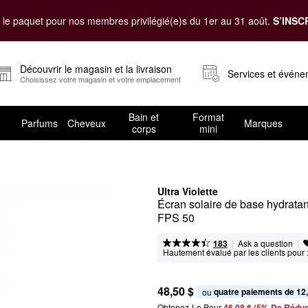
le paquet pour nos membres privilégié(e)s du 1er au 31 août.
S’INSC
Découvrir le magasin et la livraison
Services et évén
Choisissez votre magasin et votre emplacement
Bain et
Format
Parfums
Cheveux
Marques
corps
mini
Ultra Violette
Écran solaire de base hydratan
FPS 50
|
|
Ask a question
183
Hautement évalué par les clients pour 
48,50 $
quatre paiements de 12
ou 
Obtenez-Le Pour
46,08 $ (5% De Réduc