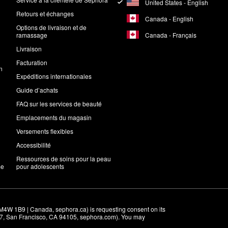
United States - English
Retours et échanges
Canada - English
Options de livraison et de
Canada - Français
ramassage
Livraison
Facturation
n
Expéditions internationales
Guide d’achats
FAQ sur les services de beauté
Emplacements du magasin
Versements flexibles
Accessibilité
Ressources de soins pour la peau
me
pour adolescents
M4W 1B9 | Canada, sephora.ca) is requesting consent on its 
r 7, San Francisco, CA 94105, sephora.com). You may 