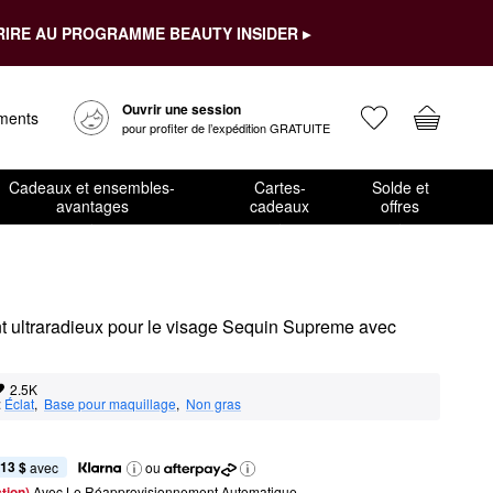
RIRE AU PROGRAMME BEAUTY INSIDER ▸
Ouvrir une session
ements
pour profiter de l’expédition GRATUITE
Cadeaux et ensembles-
Cartes-
Solde et
avantages
cadeaux
offres
t ultraradieux pour le visage Sequin Supreme avec 
2.5K
:
Éclat
,  
Base pour maquillage
,  
Non gras
,13 $
 avec
ou
tion) 
Avec Le Réapprovisionnement Automatique