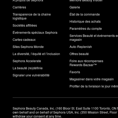
Carrières
Galerie
Transparence de la chaîne
État de la commande
logistique
Historique des achats
Sociétés affiliées
Paramètres du compte
Événements spéciaux Sephora
Services Beauté et événements e
Cartes-cadeaux
magasin
Sites Sephora Monde
Auto-Replenish
La diversité, l’équité et l’inclusion
Offres beauté
Sephora Accelerate
Foire aux récompenses
Rewards Bazaar™
La beauté (re)définie
Favoris
Signaler une vulnérabilité
Magasiner dans votre magasin
Profiter de la livraison le jour mê
Sephora Beauty Canada, Inc. (160 Bloor St. East Suite 1100 Toronto, ON 
own behalf and on behalf of Sephora USA, Inc. (350 Mission Street, Floo
withdraw your consent at any time.