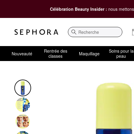
Célébration Beauty Insider :
nous mettons 
Recherche
Rentrée des
Soins pour la
Nouveauté
Maquillage
classes
peau