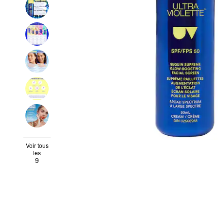
Voir tous
les
9