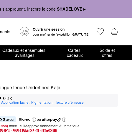
s’appliquent. Inscrire le code
SHADELOVE ▸
Ouvrir une session
ements
pour profiter de l’expédition GRATUITE
Cadeaux et ensembles-
Cartes-
Solde et
avantages
cadeaux
offres
longue tenue Underlined Kajal
84.1K
:
Application facile
,  
Pigmentation
,  
Texture crémeuse
5 $
 avec
ou
tion) 
Avec Le Réapprovisionnement Automatique
QUE QUELQUES ARTICLES EN STOCK