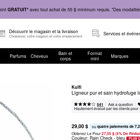
eint
GRATUIT*
avec tout achat de 55 $ minimum requis. *Des modalités 
Découvrir le magasin et la livraison
Services et évén
Choisissez votre magasin et votre emplacement
Bain et
Format
Parfums
Cheveux
Marques
corps
mini
Kulfi
Ligneur pur et sain hydrofuge 
|
|
Ask a question
541
Hautement évalué par les clients pour 
29,00 $
quatre paiements de 7,2
ou 
Obtenez-Le Pour
27,55 $ (5% De Réduc
Couleur:
Rain Check
- bleu
PLUS 