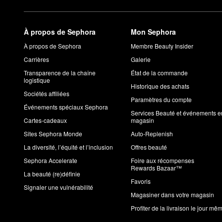
À propos de Sephora
Mon Sephora
À propos de Sephora
Membre Beauty Insider
Carrières
Galerie
Transparence de la chaîne
État de la commande
logistique
Historique des achats
Sociétés affiliées
Paramètres du compte
Événements spéciaux Sephora
Services Beauté et événements e
Cartes-cadeaux
magasin
Sites Sephora Monde
Auto-Replenish
La diversité, l’équité et l’inclusion
Offres beauté
Sephora Accelerate
Foire aux récompenses
Rewards Bazaar™
La beauté (re)définie
Favoris
Signaler une vulnérabilité
Magasiner dans votre magasin
Profiter de la livraison le jour mê