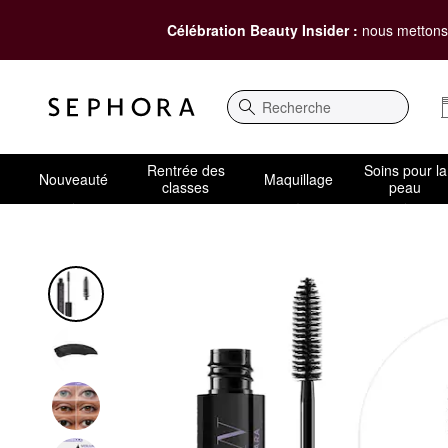
Célébration Beauty Insider :
nous mettons 
Recherche
Rentrée des
Soins pour la
Nouveauté
Maquillage
classes
peau