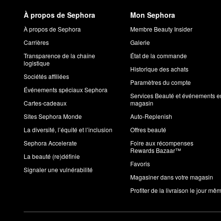
À propos de Sephora
Mon Sephora
À propos de Sephora
Membre Beauty Insider
Carrières
Galerie
Transparence de la chaîne
État de la commande
logistique
Historique des achats
Sociétés affiliées
Paramètres du compte
Événements spéciaux Sephora
Services Beauté et événements e
Cartes-cadeaux
magasin
Sites Sephora Monde
Auto-Replenish
La diversité, l’équité et l’inclusion
Offres beauté
Sephora Accelerate
Foire aux récompenses
Rewards Bazaar™
La beauté (re)définie
Favoris
Signaler une vulnérabilité
Magasiner dans votre magasin
Profiter de la livraison le jour mê