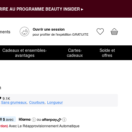
RIRE AU PROGRAMME BEAUTY INSIDER ▸
Ouvrir une session
ements
pour profiter de l’expédition GRATUITE
Cadeaux et ensembles-
Cartes-
Solde et
avantages
cadeaux
offres
n
9.1K
:
Sans grumeaux
,  
Courbure
,  
Longueur
0 $
 avec
ou
tion) 
Avec Le Réapprovisionnement Automatique