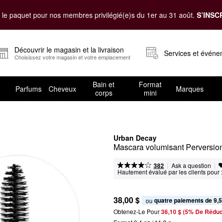
le paquet pour nos membres privilégié(e)s du 1er au 31 août.
S’INSC
Découvrir le magasin et la livraison
Services et évén
Choisissez votre magasin et votre emplacement
Bain et
Format
Parfums
Cheveux
Marques
corps
mini
Urban Decay
Mascara volumisant Perversio
|
|
Ask a question
382
Hautement évalué par les clients pour 
38,00 $
quatre paiements de 9,5
ou 
Obtenez-Le Pour
36,10 $ (5% De Réduc