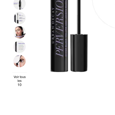
Voir tous
les
10