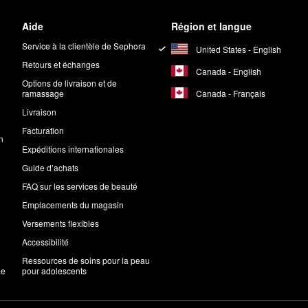
Aide
Région et langue
Service à la clientèle de Sephora
United States - English
Retours et échanges
Canada - English
Options de livraison et de
Canada - Français
ramassage
Livraison
Facturation
n
Expéditions internationales
Guide d’achats
FAQ sur les services de beauté
Emplacements du magasin
Versements flexibles
Accessibilité
Ressources de soins pour la peau
me
pour adolescents