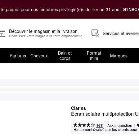
le paquet pour nos membres privilégié(e)s du 1er au 31 août.
S’INSC
Découvrir le magasin et la livraison
Services et évén
Choisissez votre magasin et votre emplacement
Bain et
Format
Parfums
Cheveux
Marques
corps
mini
Clarins
Écran solaire multiprotection 
|
|
Ask a question
167
Hautement évalué par les clients pour 