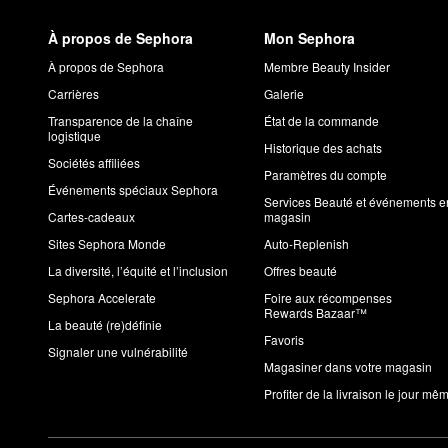
À propos de Sephora
Mon Sephora
À propos de Sephora
Membre Beauty Insider
Carrières
Galerie
Transparence de la chaîne
État de la commande
logistique
Historique des achats
Sociétés affiliées
Paramètres du compte
Événements spéciaux Sephora
Services Beauté et événements e
Cartes-cadeaux
magasin
Sites Sephora Monde
Auto-Replenish
La diversité, l’équité et l’inclusion
Offres beauté
Sephora Accelerate
Foire aux récompenses
Rewards Bazaar™
La beauté (re)définie
Favoris
Signaler une vulnérabilité
Magasiner dans votre magasin
Profiter de la livraison le jour mê