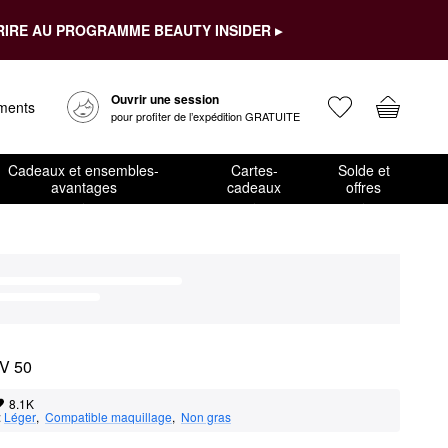
RIRE AU PROGRAMME BEAUTY INSIDER ▸
Ouvrir une session
ements
pour profiter de l’expédition GRATUITE
Cadeaux et ensembles-
Cartes-
Solde et
avantages
cadeaux
offres
UV 50
8.1K
:
Léger
,  
Compatible maquillage
,  
Non gras