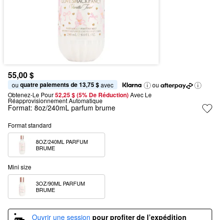
55,00 $
quatre paiements de 13,75 $
ou 
 avec
ou
Obtenez-Le Pour
52,25 $ (5% De Réduction) 
Avec Le 
Réapprovisionnement Automatique
Format:
8oz/240mL parfum brume
Format standard
8OZ/240ML PARFUM 
BRUME
Mini size
3OZ/90ML PARFUM 
BRUME
Ouvrir une session
pour profiter de l’expédition 