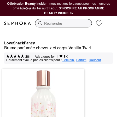
Célébration Beauty Insider :
nous mettons le paquet pour nos membres
privilégié(e)s du 1er au 31 août.
S’INSCRIRE AU PROGRAMME
BEAUTY INSIDER ▸
Recherche
LoveShackFancy
Brume parfumée cheveux et corps Vanilla Twirl
|
|
Ask a question
281
8K
Hautement évalué par les clients pour :
Féminin
,  
Parfum
,  
Douceur