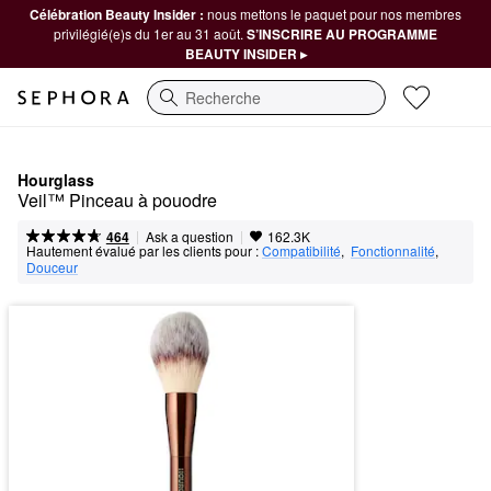
Célébration Beauty Insider :
nous mettons le paquet pour nos membres
privilégié(e)s du 1er au 31 août.
S’INSCRIRE AU PROGRAMME
BEAUTY INSIDER ▸
Recherche
Hourglass
Veil™ Pinceau à pouodre
|
|
Ask a question
464
162.3K
Hautement évalué par les clients pour :
Compatibilité
,  
Fonctionnalité
,  
Douceur