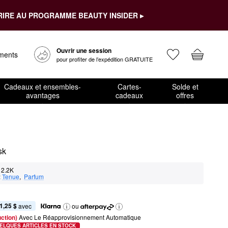
RIRE AU PROGRAMME BEAUTY INSIDER ▸
Ouvrir une session
ements
pour profiter de l’expédition GRATUITE
Cadeaux et ensembles-
Cartes-
Solde et
avantages
cadeaux
offres
sk
2.2K
:
Tenue
,  
Parfum
1,25 $
 avec
ou
ction) 
Avec Le Réapprovisionnement Automatique
ELQUES ARTICLES EN STOCK