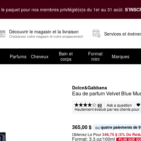
le paquet pour nos membres privilégié(e)s du 1er au 31 août.
S’INSC
Découvrir le magasin et la livraison
Services et évén
Choisissez votre magasin et votre emplacement
Bain et
Format
Parfums
Cheveux
Marques
corps
mini
Dolce&Gabbana
Eau de parfum Velvet Blue Mu
|
|
Ask a question
60
Hautement évalué par les clients pour 
365,00 $
quatre paiements de 9
ou 
Obtenez-Le Pour
346,75 $ (5% De Rédu
Format:
3.3.oz/100ml
PLUS QUE QU