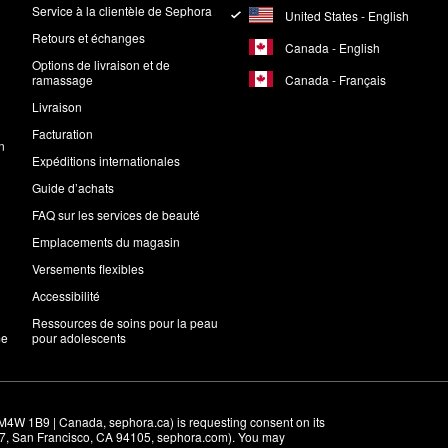
Service à la clientèle de Sephora
United States - English
Retours et échanges
Canada - English
Options de livraison et de
Canada - Français
ramassage
Livraison
Facturation
n
Expéditions internationales
Guide d’achats
FAQ sur les services de beauté
Emplacements du magasin
Versements flexibles
Accessibilité
Ressources de soins pour la peau
me
pour adolescents
M4W 1B9 | Canada, sephora.ca) is requesting consent on its 
r 7, San Francisco, CA 94105, sephora.com). You may 