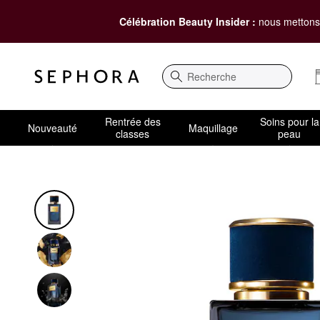
Célébration Beauty Insider :
nous mettons 
Recherche
Rentrée des
Soins pour la
Nouveauté
Maquillage
classes
peau