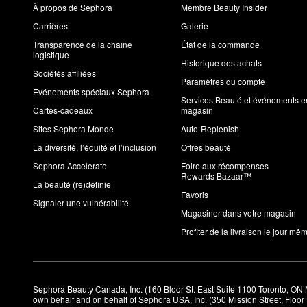
À propos de Sephora
Membre Beauty Insider
Carrières
Galerie
Transparence de la chaîne
État de la commande
logistique
Historique des achats
Sociétés affiliées
Paramètres du compte
Événements spéciaux Sephora
Services Beauté et événements e
Cartes-cadeaux
magasin
Sites Sephora Monde
Auto-Replenish
La diversité, l’équité et l’inclusion
Offres beauté
Sephora Accelerate
Foire aux récompenses
Rewards Bazaar™
La beauté (re)définie
Favoris
Signaler une vulnérabilité
Magasiner dans votre magasin
Profiter de la livraison le jour mê
Sephora Beauty Canada, Inc. (160 Bloor St. East Suite 1100 Toronto, ON 
own behalf and on behalf of Sephora USA, Inc. (350 Mission Street, Floo