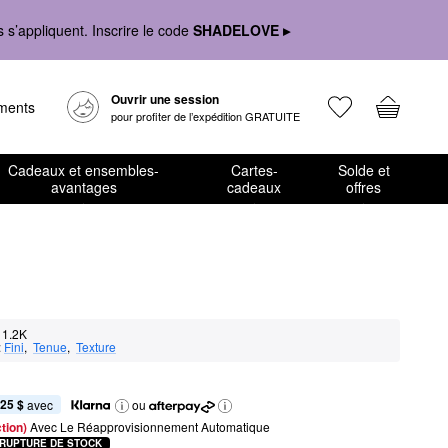
s’appliquent. Inscrire le code
SHADELOVE ▸
Ouvrir une session
ements
pour profiter de l’expédition GRATUITE
Cadeaux et ensembles-
Cartes-
Solde et
avantages
cadeaux
offres
1.2K
:
Fini
,  
Tenue
,  
Texture
,25 $
 avec
ou
tion) 
Avec Le Réapprovisionnement Automatique
RUPTURE DE STOCK