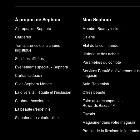
À propos de Sephora
Mon Sephora
À propos de Sephora
Membre Beauty Insider
Carrières
Galerie
Transparence de la chaîne
État de la commande
logistique
Historique des achats
Sociétés affiliées
Paramètres du compte
Événements spéciaux Sephora
Services Beauté et événements e
Cartes-cadeaux
magasin
Sites Sephora Monde
Auto-Replenish
La diversité, l’équité et l’inclusion
Offres beauté
Sephora Accelerate
Foire aux récompenses
Rewards Bazaar™
La beauté (re)définie
Favoris
Signaler une vulnérabilité
Magasiner dans votre magasin
Profiter de la livraison le jour mê