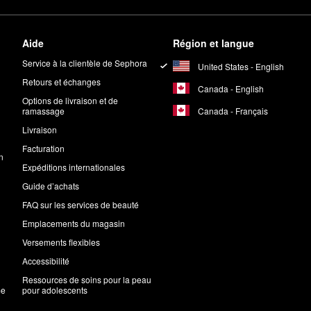
Aide
Région et langue
Service à la clientèle de Sephora
United States - English
Retours et échanges
Canada - English
Options de livraison et de
Canada - Français
ramassage
Livraison
Facturation
n
Expéditions internationales
Guide d’achats
FAQ sur les services de beauté
Emplacements du magasin
Versements flexibles
Accessibilité
Ressources de soins pour la peau
me
pour adolescents