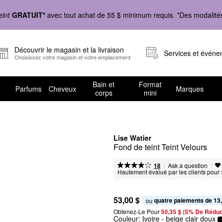
eint
GRATUIT*
avec tout achat de 55 $ minimum requis. *Des modalités 
Découvrir le magasin et la livraison
Services et évén
Choisissez votre magasin et votre emplacement
Bain et
Format
Parfums
Cheveux
Marques
corps
mini
Lise Watier
Fond de teint Teint Velours
|
|
Ask a question
18
Hautement évalué par les clients pour 
53,00 $
quatre paiements de 13
ou 
Obtenez-Le Pour
50,35 $ (5% De Réduc
Couleur:
Ivoire
- beige clair doux