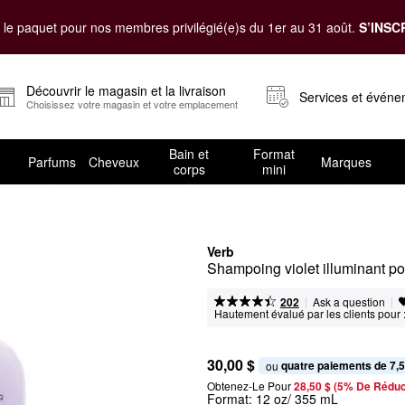
le paquet pour nos membres privilégié(e)s du 1er au 31 août.
S’INSC
Découvrir le magasin et la livraison
Services et évén
Choisissez votre magasin et votre emplacement
Bain et
Format
Parfums
Cheveux
Marques
corps
mini
Verb
Shampoing violet illuminant p
|
|
Ask a question
202
Hautement évalué par les clients pour 
30,00 $
quatre paiements de 7,5
ou 
Obtenez-Le Pour
28,50 $ (5% De Réduc
Format:
12 oz/ 355 mL