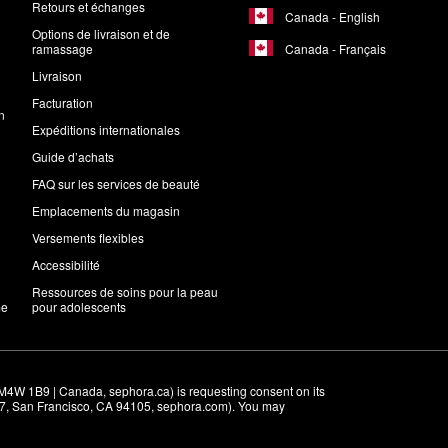
Retours et échanges
Canada - English
Options de livraison et de
Canada - Français
ramassage
Livraison
Facturation
n
Expéditions internationales
Guide d’achats
FAQ sur les services de beauté
Emplacements du magasin
Versements flexibles
Accessibilité
Ressources de soins pour la peau
me
pour adolescents
M4W 1B9 | Canada, sephora.ca) is requesting consent on its 
r 7, San Francisco, CA 94105, sephora.com). You may 