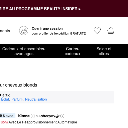
RIRE AU PROGRAMME BEAUTY INSIDER ▸
Ouvrir une session
ements
pour profiter de l’expédition GRATUITE
Cadeaux et ensembles-
Cartes-
Solde et
avantages
cadeaux
offres
our cheveux blonds
6.7K
:
Éclat
,  
Parfum
,  
Neutralisation
0 $
 avec
ou
tion) 
Avec Le Réapprovisionnement Automatique