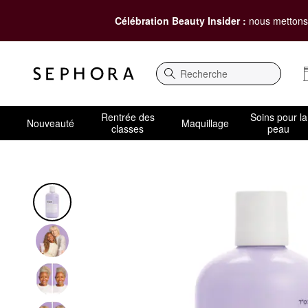
Célébration Beauty Insider :
nous mettons 
Recherche
Rentrée des
Soins pour la
Nouveauté
Maquillage
classes
peau