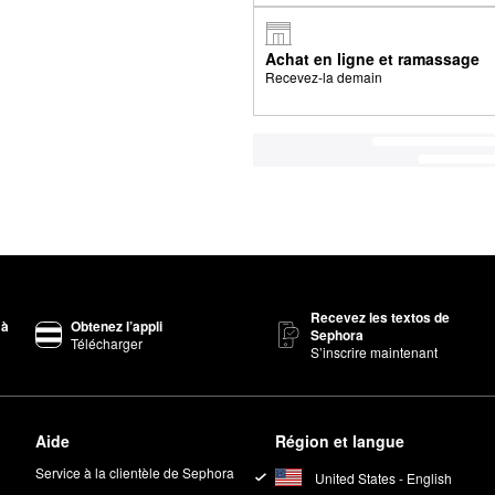
Achat en ligne et ramassage
Recevez-la demain
Recevez les textos de
 à
Obtenez l’appli
Sephora
Télécharger
S’inscrire maintenant
Aide
Région et langue
Service à la clientèle de Sephora
United States - English