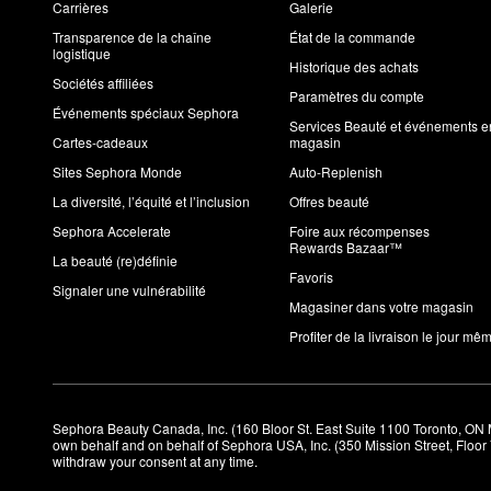
Carrières
Galerie
Transparence de la chaîne
État de la commande
logistique
Historique des achats
Sociétés affiliées
Paramètres du compte
Événements spéciaux Sephora
Services Beauté et événements e
Cartes-cadeaux
magasin
Sites Sephora Monde
Auto-Replenish
La diversité, l’équité et l’inclusion
Offres beauté
Sephora Accelerate
Foire aux récompenses
Rewards Bazaar™
La beauté (re)définie
Favoris
Signaler une vulnérabilité
Magasiner dans votre magasin
Profiter de la livraison le jour mê
Sephora Beauty Canada, Inc. (160 Bloor St. East Suite 1100 Toronto, ON 
own behalf and on behalf of Sephora USA, Inc. (350 Mission Street, Floo
withdraw your consent at any time.