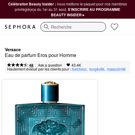
Célébration Beauty Insider :
nous mettons le paquet pour nos membres
privilégié(e)s du 1er au 31 août.
S’INSCRIRE AU PROGRAMME
BEAUTY INSIDER ▸
Recherche
Versace
Eau de parfum Eros pour Homme
|
|
Ask a question
48
43.4K
Hautement évalué par les clients pour :
fraîcheur
,  
longévité
,  
masculinité