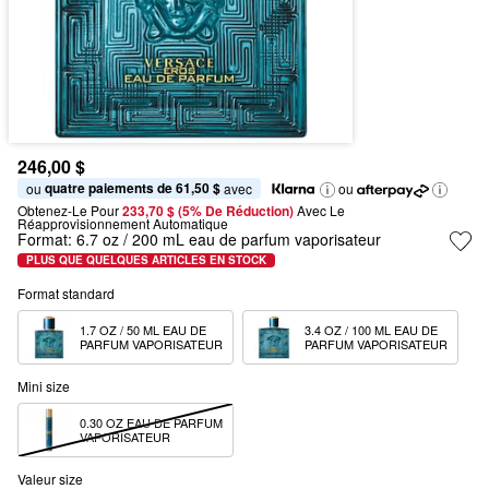
246,00 $
quatre paiements de 61,50 $
ou 
 avec
ou
Obtenez-Le Pour
233,70 $ (5% De Réduction) 
Avec Le 
Réapprovisionnement Automatique
Format:
6.7 oz / 200 mL eau de parfum vaporisateur
PLUS QUE QUELQUES ARTICLES EN STOCK
Format standard
1.7 OZ / 50 ML EAU DE 
3.4 OZ / 100 ML EAU DE 
PARFUM VAPORISATEUR
PARFUM VAPORISATEUR
Mini size
0.30 OZ EAU DE PARFUM 
VAPORISATEUR
Valeur size