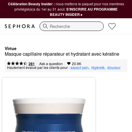
Célébration Beauty Insider :
nous mettons le paquet pour nos membres
privilégié(e)s du 1er au 31 août.
S’INSCRIRE AU PROGRAMME
BEAUTY INSIDER ▸
Recherche
Virtue
Masque capillaire réparateur et hydratant avec kératine
|
|
Ask a question
281
20.9K
Hautement évalué par les clients pour :
aspect sain
,  
légèreté
,  
douceur