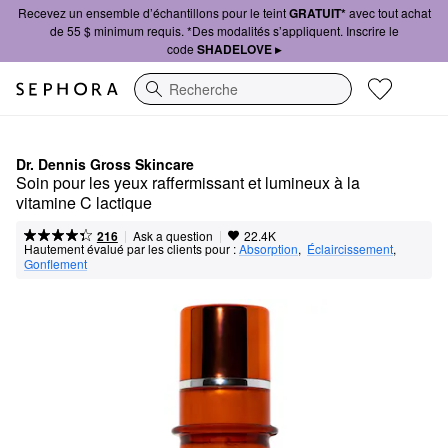
Recevez un ensemble d’échantillons pour le teint
GRATUIT*
avec tout achat
de 55 $ minimum requis. *Des modalités s’appliquent. Inscrire le
code
SHADELOVE ▸
Recherche
Dr. Dennis Gross Skincare
Soin pour les yeux raffermissant et lumineux à la 
vitamine C lactique
|
|
Ask a question
216
22.4K
Hautement évalué par les clients pour :
Absorption
,  
Éclaircissement
,  
Gonflement