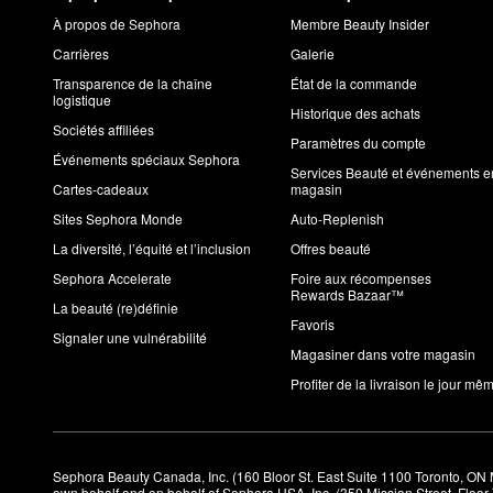
À propos de Sephora
Membre Beauty Insider
Carrières
Galerie
Transparence de la chaîne
État de la commande
logistique
Historique des achats
Sociétés affiliées
Paramètres du compte
Événements spéciaux Sephora
Services Beauté et événements e
Cartes-cadeaux
magasin
Sites Sephora Monde
Auto-Replenish
La diversité, l’équité et l’inclusion
Offres beauté
Sephora Accelerate
Foire aux récompenses
Rewards Bazaar™
La beauté (re)définie
Favoris
Signaler une vulnérabilité
Magasiner dans votre magasin
Profiter de la livraison le jour mê
Sephora Beauty Canada, Inc. (160 Bloor St. East Suite 1100 Toronto, ON 
own behalf and on behalf of Sephora USA, Inc. (350 Mission Street, Floo