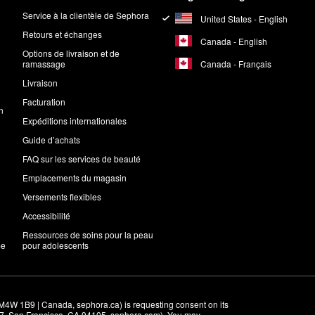
Service à la clientèle de Sephora
United States - English
Retours et échanges
Canada - English
Options de livraison et de
Canada - Français
ramassage
Livraison
Facturation
n
Expéditions internationales
Guide d’achats
FAQ sur les services de beauté
Emplacements du magasin
Versements flexibles
Accessibilité
Ressources de soins pour la peau
me
pour adolescents
M4W 1B9 | Canada, sephora.ca) is requesting consent on its 
r 7, San Francisco, CA 94105, sephora.com). You may 