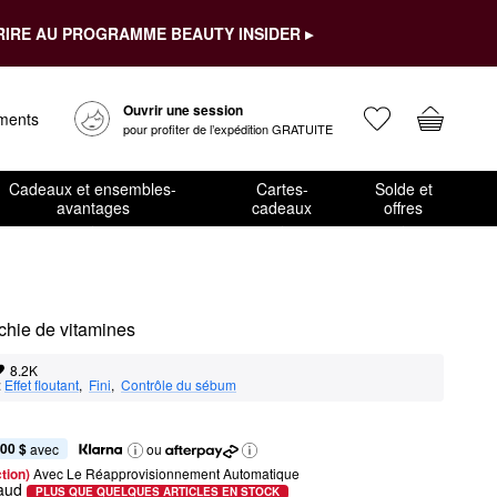
RIRE AU PROGRAMME BEAUTY INSIDER ▸
Ouvrir une session
ements
pour profiter de l’expédition GRATUITE
Cadeaux et ensembles-
Cartes-
Solde et
avantages
cadeaux
offres
ichie de vitamines
8.2K
:
Effet floutant
,  
Fini
,  
Contrôle du sébum
,00 $
 avec
ou
tion) 
Avec Le Réapprovisionnement Automatique
aud
PLUS QUE QUELQUES ARTICLES EN STOCK