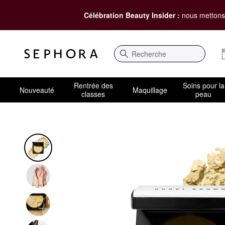
Célébration Beauty Insider :
nous mettons 
Recherche
Rentrée des
Soins pour la
Nouveauté
Maquillage
classes
peau