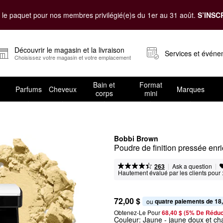
le paquet pour nos membres privilégié(e)s du 1er au 31 août.
S’INSC
Découvrir le magasin et la livraison
Services et évén
Choisissez votre magasin et votre emplacement
Bain et
Format
Parfums
Cheveux
Marques
corps
mini
Bobbi Brown
Poudre de finition pressée enr
|
|
Ask a question
263
Hautement évalué par les clients pour 
72,00 $
quatre paiements de 18
ou 
Obtenez-Le Pour
68,40 $ (5% De Réduc
Couleur:
Jaune
- jaune doux et ch