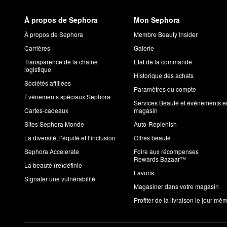
À propos de Sephora
Mon Sephora
À propos de Sephora
Membre Beauty Insider
Carrières
Galerie
Transparence de la chaîne
État de la commande
logistique
Historique des achats
Sociétés affiliées
Paramètres du compte
Événements spéciaux Sephora
Services Beauté et événements e
Cartes-cadeaux
magasin
Sites Sephora Monde
Auto-Replenish
La diversité, l’équité et l’inclusion
Offres beauté
Sephora Accelerate
Foire aux récompenses
Rewards Bazaar™
La beauté (re)définie
Favoris
Signaler une vulnérabilité
Magasiner dans votre magasin
Profiter de la livraison le jour mê