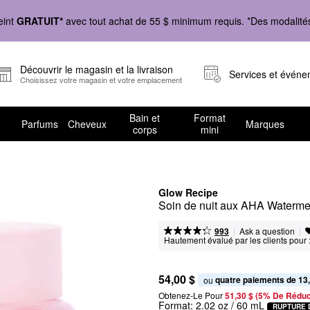
eint
GRATUIT*
avec tout achat de 55 $ minimum requis. *Des modalités 
Découvrir le magasin et la livraison
Services et évén
Choisissez votre magasin et votre emplacement
Bain et
Format
Parfums
Cheveux
Marques
corps
mini
Glow Recipe
Soin de nuit aux AHA Waterm
|
|
Ask a question
993
Hautement évalué par les clients pour 
54,00 $
quatre paiements de 13
ou 
Obtenez-Le Pour
51,30 $ (5% De Réduc
Format:
2.02 oz / 60 mL
RUPTURE 