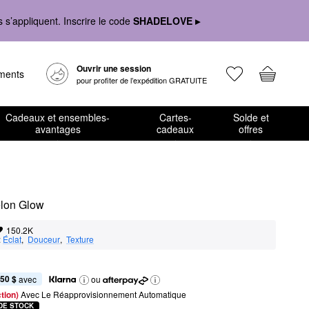
s’appliquent. Inscrire le code
SHADELOVE ▸
Ouvrir une session
ements
pour profiter de l’expédition GRATUITE
Cadeaux et ensembles-
Cartes-
Solde et
avantages
cadeaux
offres
elon Glow
150.2K
:
Éclat
,  
Douceur
,  
Texture
,50 $
 avec
ou
tion) 
Avec Le Réapprovisionnement Automatique
DE STOCK