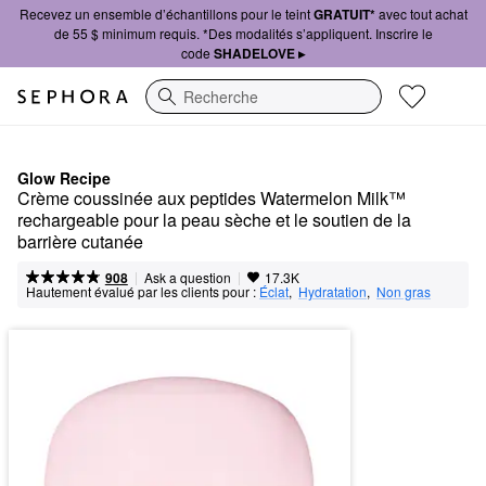
Recevez un ensemble d’échantillons pour le teint
GRATUIT*
avec tout achat
de 55 $ minimum requis. *Des modalités s’appliquent. Inscrire le
code
SHADELOVE ▸
Recherche
Glow Recipe
Crème coussinée aux peptides Watermelon Milk™ 
rechargeable pour la peau sèche et le soutien de la 
barrière cutanée
|
|
Ask a question
908
17.3K
Hautement évalué par les clients pour :
Éclat
,  
Hydratation
,  
Non gras