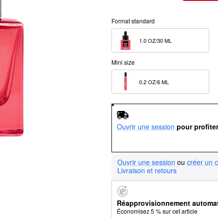
Format standard
1.0 OZ/30 ML  
Mini size
0.2 OZ/6 ML  
Ouvrir une session
pour profite
Ouvrir une session
ou
créer un 
Livraison et retours
Réapprovisionnement automa
Économisez 5 % sur cet article