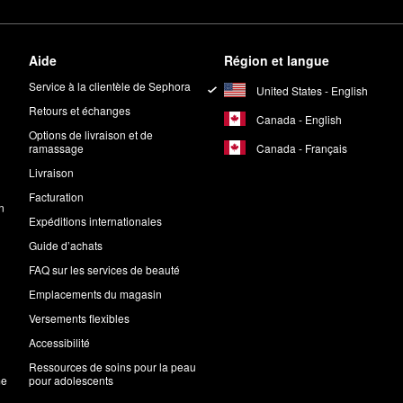
Aide
Région et langue
Service à la clientèle de Sephora
United States - English
Retours et échanges
Canada - English
Options de livraison et de
Canada - Français
ramassage
Livraison
Facturation
n
Expéditions internationales
Guide d’achats
FAQ sur les services de beauté
Emplacements du magasin
Versements flexibles
Accessibilité
Ressources de soins pour la peau
me
pour adolescents