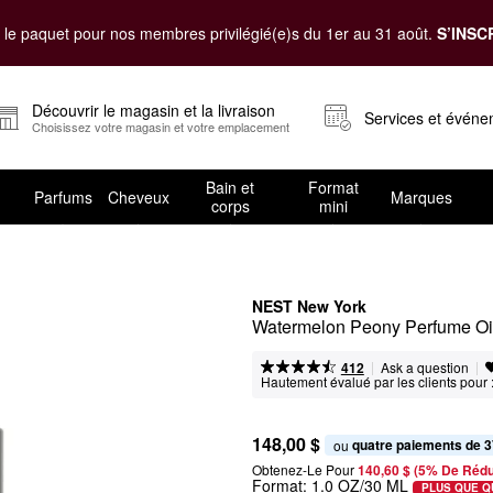
le paquet pour nos membres privilégié(e)s du 1er au 31 août.
S’INSC
Découvrir le magasin et la livraison
Services et évén
Choisissez votre magasin et votre emplacement
Bain et
Format
Parfums
Cheveux
Marques
corps
mini
NEST New York
Watermelon Peony Perfume Oi
|
|
Ask a question
412
Hautement évalué par les clients pour 
148,00 $
quatre paiements de 3
ou 
Obtenez-Le Pour
140,60 $ (5% De Rédu
Format:
1.0 OZ/30 ML
PLUS QUE Q