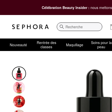
Célébration Beauty Insider :
nous mettons 
Recherche
Rentrée des
Soins pour la
Nouveauté
Maquillage
classes
peau