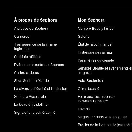
À propos de Sephora
Mon Sephora
À propos de Sephora
Membre Beauty Insider
Carrières
Galerie
Transparence de la chaîne
État de la commande
logistique
Historique des achats
Sociétés affiliées
Paramètres du compte
Événements spéciaux Sephora
Services Beauté et événements e
Cartes-cadeaux
magasin
Sites Sephora Monde
Auto-Replenish
La diversité, l’équité et l’inclusion
Offres beauté
Sephora Accelerate
Foire aux récompenses
Rewards Bazaar™
La beauté (re)définie
Favoris
Signaler une vulnérabilité
Magasiner dans votre magasin
Profiter de la livraison le jour mê