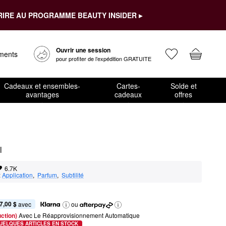
RIRE AU PROGRAMME BEAUTY INSIDER ▸
Ouvrir une session
ements
pour profiter de l’expédition GRATUITE
Cadeaux et ensembles-
Cartes-
Solde et
avantages
cadeaux
offres
l
6.7K
:
Application
,  
Parfum
,  
Subtilité
7,00 $
 avec
ou
ction) 
Avec Le Réapprovisionnement Automatique
UELQUES ARTICLES EN STOCK