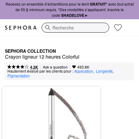
Recevez un ensemble d’échantillons pour le teint
GRATUIT*
avec tout achat
de 55 $ minimum requis. *Des modalités s’appliquent. Inscrire le
code
SHADELOVE ▸
Recherche
SEPHORA COLLECTION
Crayon ligneur 12 heures Colorful
|
|
Ask a question
4,3K
493.8K
Hautement évalué par les clients pour :
Application
,  
Longévité
,  
Pigmentation