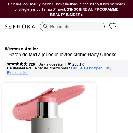
Célébration Beauty Insider :
nous mettons le paquet pour nos membres
privilégié(e)s du 1er au 31 août.
S’INSCRIRE AU PROGRAMME
BEAUTY INSIDER ▸
Recherche
Westman Atelier
– Bâton de fard à joues et lèvres crème Baby Cheeks
|
|
Ask a question
728
266.1K
Hautement évalué par les clients pour :
Facilité à estomper
,  
Fini
,  
Pigmentation