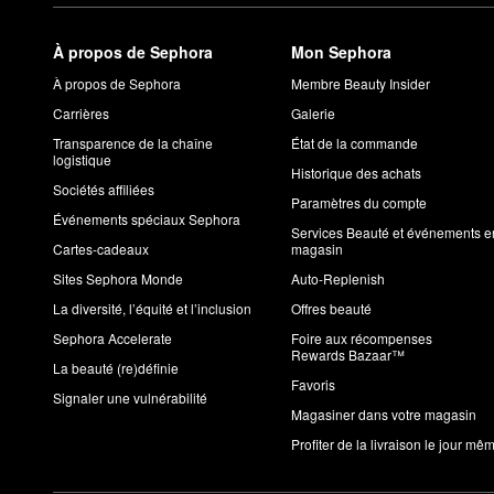
À propos de Sephora
Mon Sephora
À propos de Sephora
Membre Beauty Insider
Carrières
Galerie
Transparence de la chaîne
État de la commande
logistique
Historique des achats
Sociétés affiliées
Paramètres du compte
Événements spéciaux Sephora
Services Beauté et événements e
Cartes-cadeaux
magasin
Sites Sephora Monde
Auto-Replenish
La diversité, l’équité et l’inclusion
Offres beauté
Sephora Accelerate
Foire aux récompenses
Rewards Bazaar™
La beauté (re)définie
Favoris
Signaler une vulnérabilité
Magasiner dans votre magasin
Profiter de la livraison le jour mê