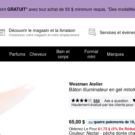
eint
GRATUIT*
avec tout achat de 55 $ minimum requis. *Des modalités 
Découvrir le magasin et la livraison
Services et évén
Choisissez votre magasin et votre emplacement
Bain et
Format
Parfums
Cheveux
Marques
corps
mini
Westman Atelier
Bâton illuminateur en gel miroi
|
|
Ask a question
550
Hautement évalué par les clients pour 
65,00 $
quatre paiements de 16
ou 
Obtenez-Le Pour
61,75 $ (5% De Réduc
Couleur:
Nectar
- pêche dorée cha