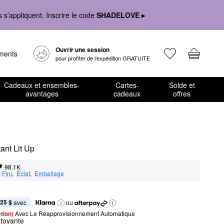
s’appliquent. Inscrire le code
SHADELOVE ▸
Ouvrir une session
ements
pour profiter de l’expédition GRATUITE
Cadeaux et ensembles-
Cartes-
Solde et
avantages
cadeaux
offres
tant Lit Up
98.1K
:
Fini
,  
Éclat
,  
Emballage
,25 $
 avec
ou
tion) 
Avec Le Réapprovisionnement Automatique
toyante