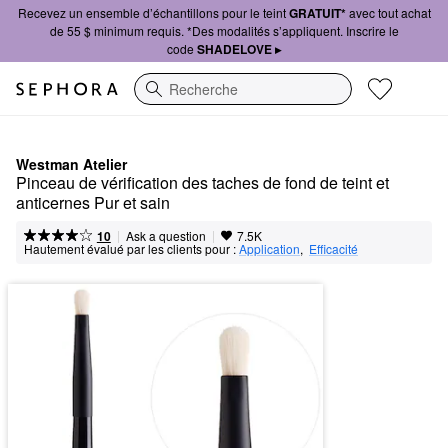
Recevez un ensemble d’échantillons pour le teint
GRATUIT*
avec tout achat
de 55 $ minimum requis. *Des modalités s’appliquent. Inscrire le
code
SHADELOVE ▸
Recherche
Westman Atelier
Pinceau de vérification des taches de fond de teint et 
anticernes Pur et sain
|
|
Ask a question
10
7.5K
Hautement évalué par les clients pour :
Application
,  
Efficacité